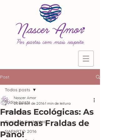
Post
Todos posts
Nascer Amor
Todos posts
20 de out. de 2016
1 min de leitura
Fraldas Ecológicas: As
Parceiras
modernas Fraldas de
Curso de Gestantes
SIAPARTO 2016
Pano!