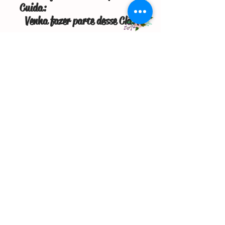
Cuida:
Venha fazer parte desse Clã!
A Comunidade Cuidar de quem cuida tem por
objetivo oferecer suporte técnico e emocional
contínuo às doulas, assim como proporcionar
oportunidades de crescimento pessoal e
profissional. Esta comunidade fechada faz parte
da empresa Nascer Amor.
O Cuidar de quem Cuida visa acolher, orientar,
aconselhar, disponibilizar espaços de troca,
proporcionar vivências, trazer informações de
ponta dos eventos científicos da área, e
proporcionar oportunidades exclusivas para as
participantes, tudo com base na experiência da
empresa Nascer Amor, que atua há sete anos na
prestação de serviço de doula, no acolhimento a
gestantes e mães, em cursos de formação de
doulas e na luta pela humanização do parto.