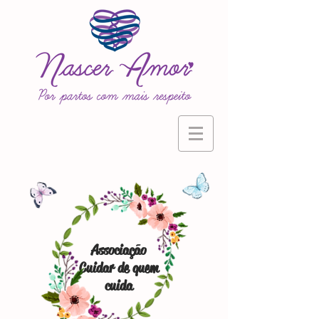
Associação
Cuidar de quem
cuida