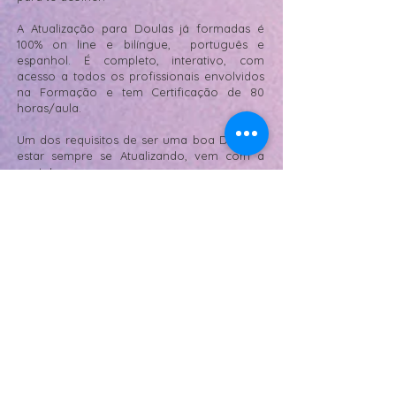
A Atualização para Doulas já formadas é
100% on line e bilíngue, português e
espanhol. É completo, interativo, com
acesso a todos os profissionais envolvidos
na Formação e tem Certificação de 80
horas/aula.
Um dos requisitos de ser uma boa Doula é
estar sempre se Atualizando, vem com a
gente!
Mais Informações
Valores e reserva de vaga
Pós Graduação
Nascer Amor -