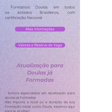
Formamos Doulas em todos
os estados Brasileiros, com
certificação Nacional.
Mais Informações
Valores e Reserva de Vaga
Atualização para
Doulas já
Formadas
Somos especialistas em Atualização para
doulas já Formadas.
Não importa o local ou a duração da sua
Formação inicial como Doula, estamos aqui
para te acolher!