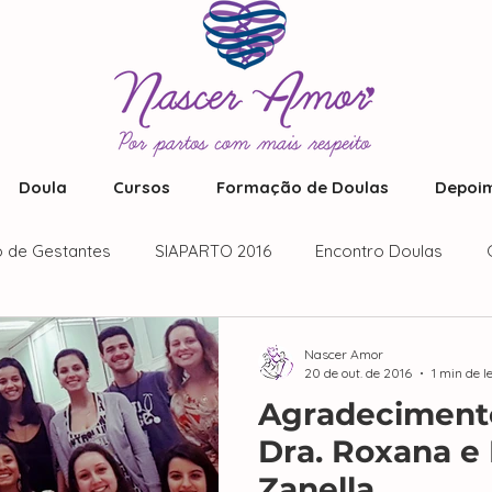
Doula
Cursos
Formação de Doulas
Depoim
 de Gestantes
SIAPARTO 2016
Encontro Doulas
Nascer Amor
20 de out. de 2016
1 min de l
Agradeciment
Dra. Roxana e
Zanella