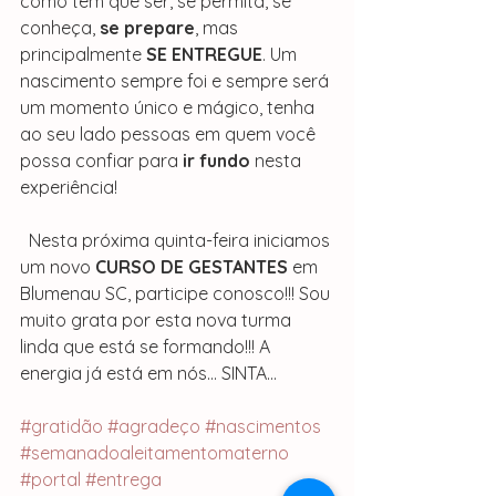
como tem que ser, se permita, se 
conheça, 
se prepare
, mas 
principalmente 
SE ENTREGUE
. Um 
nascimento sempre foi e sempre será 
um momento único e mágico, tenha 
ao seu lado pessoas em quem você 
possa confiar para 
ir fundo
 nesta 
experiência!
  Nesta próxima quinta-feira iniciamos 
um novo 
CURSO DE GESTANTES
 em 
Blumenau SC, participe conosco!!! Sou 
muito grata por esta nova turma 
linda que está se formando!!! A 
energia já está em nós... SINTA...
#gratidão
#agradeço
#nascimentos
#semanadoaleitamentomaterno
#portal
#entrega