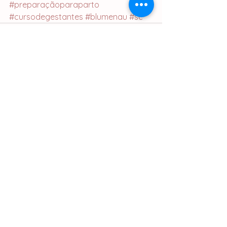
#preparaçãoparaparto
#cursodegestantes
#blumenau
#sc
Ver tudo
Posts recentes