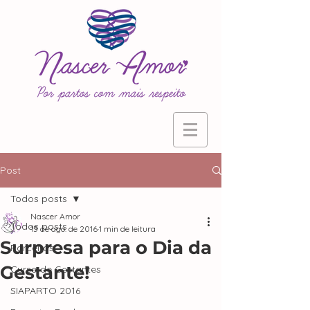
Post
Todos posts
Nascer Amor
Todos posts
15 de ago. de 2016
1 min de leitura
Surpresa para o Dia da
Parceiras
Gestante!
Curso de Gestantes
SIAPARTO 2016