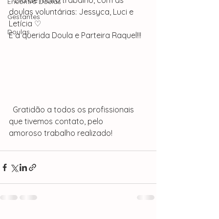
   Dia de muito trabalho, com as 
Encontro Doulas
doulas voluntárias: Jessyca, Luci e 
Gestantes
Letícia ♡
Doulas
E a querida Doula e Parteira Raquel!!!
  Gratidão a todos os profissionais 
que tivemos contato, pelo 
amoroso trabalho realizado!