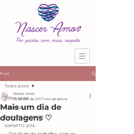
Post
Todos posts
Nascer Amor
Todos posts
26 de abr. de 2017
1 min de leitura
Mais um dia de
Parceiras
doulagens ♡
Curso de Gestantes
SIAPARTO 2016