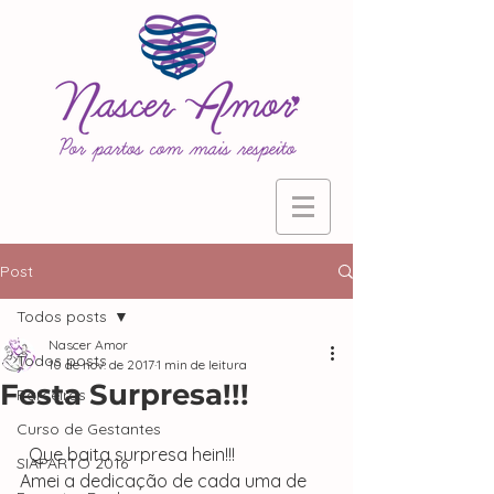
Post
Todos posts
Nascer Amor
Todos posts
10 de nov. de 2017
1 min de leitura
Festa Surpresa!!!
Parceiras
Curso de Gestantes
  Que baita surpresa hein!!!
SIAPARTO 2016
Amei a dedicação de cada uma de 