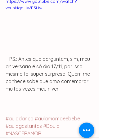
https://www.youtube.com/watch?
v=unNqaHWE5Hw
   P.S.: Antes que perguntem, sim, meu 
aniversário é só dia 17/11, por isso 
mesmo foi super surpresa! Quem me 
conhece sabe que amo comemorar 
muitas vezes meu niver!!!
#auladança
#aulamamãeebebê
#aulagestantes
#Doula
#NASCERAMOR