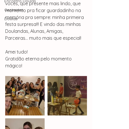
Encontro Doulas
vocês, que presente mais lindo, que 
Gestantes
momento pra ficar guardadinho na 
memória pra sempre: minha primeira 
Doulas
festa surpresa!!! E vindo das minhas 
Doulandas, Alunas, Amigas, 
Parceiras... muito mais que especial!
Amei tudo!
Gratidão eterna pelo momento 
mágico!