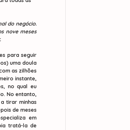
ara todas as 
al do negócio. 
s nove meses 
.
os) uma doula 
om as zilhões 
eiro instante, 
, no qual eu 
o. No entanto, 
 tirar minhas 
epois de meses 
pecializa em 
a tratá-la de 