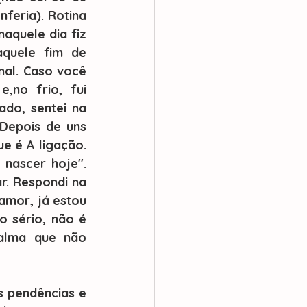
eria). Rotina 
quele dia fiz 
quele fim de 
nal. Caso você 
,no frio, fui 
do, sentei na 
epois de uns 
e é A ligação. 
nascer hoje". 
r. Respondi na 
mor, já estou 
 sério, não é 
calma que não 