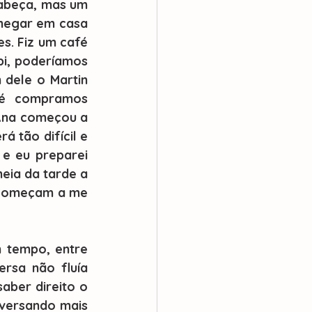
abeça, mas um 
hegar em casa 
. Fiz um café 
i, poderíamos 
dele o Martin 
é compramos 
Ana começou a 
 tão difícil e 
e eu preparei 
ia da tarde a 
 começam a me 
rsa não fluía 
ber direito o 
versando mais 