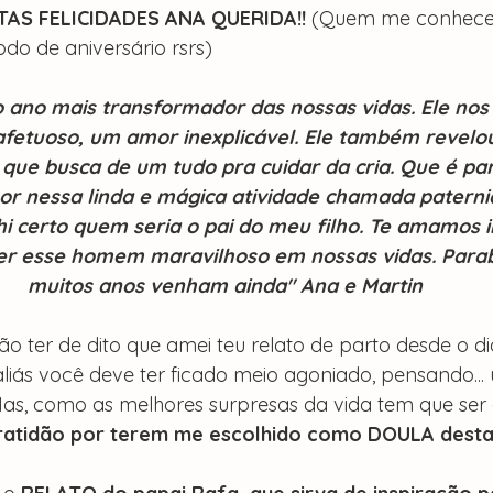
TAS FELICIDADES ANA QUERIDA!!
 (Quem me conhece
o de aniversário rsrs)
o ano mais transformador das nossas vidas. Ele nos
 afetuoso, um amor inexplicável. Ele também reve
 que busca de um tudo pra cuidar da cria. Que é part
r nessa linda e mágica atividade chamada paterni
hi certo quem seria o pai do meu filho. Te amamos i
er esse homem maravilhoso em nossas vidas. Para
muitos anos venham ainda" Ana e Martin
ão ter de dito que amei teu relato de parto desde o d
iás você deve ter ficado meio agoniado, pensando... ué
Mas, como as melhores surpresas da vida tem que ser 
Gratidão por terem me escolhido como DOULA desta f