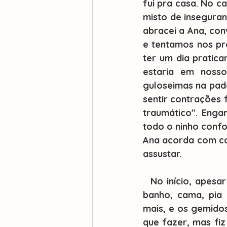
fui pra casa. No c
misto de inseguran
abracei a Ana, co
e tentamos nos pr
ter um dia pratic
estaria em noss
guloseimas na pad
sentir contrações 
traumático". Enga
todo o ninho confo
Ana acorda com co
assustar. 
  No início, apesar das dores, conseguimos conversar. Depois de um tempo, entre 
banho, cama, pia 
mais, e os gemidos
que fazer, mas fi