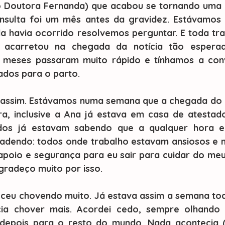
 Doutora Fernanda) que acabou se tornando uma 
nsulta foi um mês antes da gravidez. Estávamos 
 havia ocorrido resolvemos perguntar. E toda tran
acarretou na chegada da notícia tão esperad
 meses passaram muito rápido e tínhamos a conv
os para o parto.   
ra, inclusive a Ana já estava em casa de atestad
dos já estavam sabendo que a qualquer hora eu
dendo: todos onde trabalho estavam ansiosos e mui
oio e segurança para eu sair para cuidar do meu f
Agradeço muito por isso.
cia chover mais. Acordei cedo, sempre olhando 
depois para o resto do mundo. Nada acontecia (