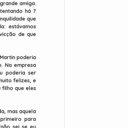
grande amiga. 
tentando há 7 
quilidade que 
a: estávamos 
icção de que 
o. Na empresa 
 poderia ser 
to felizes, e 
ilho que eles 
primeiro para 
não sei se eu 