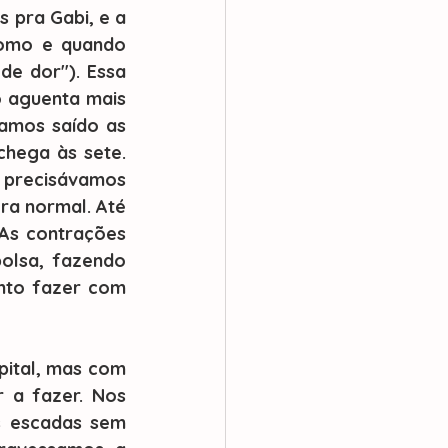
pra Gabi, e a 
omo e quando 
e dor"). Essa 
o aguenta mais 
amos saído as 
hega às sete. 
 precisávamos 
a normal. Até 
As contrações 
lsa, fazendo 
nto fazer com 
 a fazer. Nos 
 escadas sem 