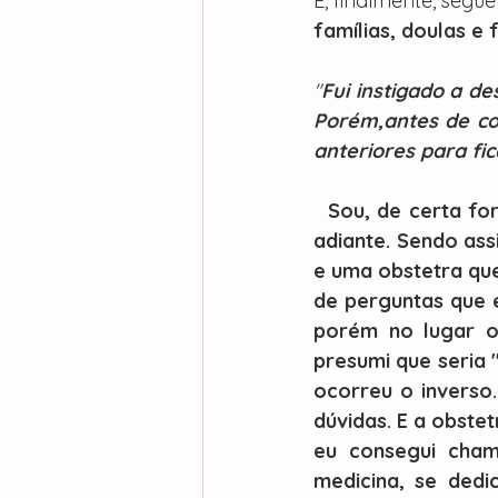
E, finalmente, segue
famílias, doulas e 
"
Fui instigado a d
Porém,antes de co
anteriores para fi
  Sou, de certa forma, metódico, então preciso de muitas informações para seguir 
adiante. Sendo ass
e uma obstetra que
de perguntas que e
porém no lugar o
presumi que seria 
ocorreu o inverso
dúvidas. E a obste
eu consegui cham
medicina, se dedi