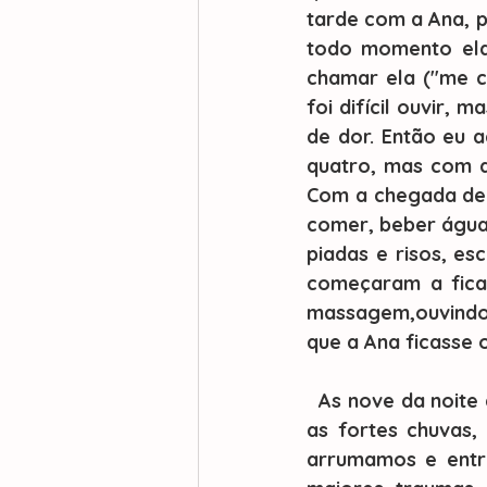
tarde com a Ana, 
todo momento ela
chamar ela ("me c
foi difícil ouvir, 
de dor. Então eu 
quatro, mas com a
Com a chegada del
comer, beber água
piadas e risos, e
começaram a fica
massagem,ouvindo 
que a Ana ficasse o
  As nove da noite a Gabi nos avisou que ainda era cedo pra ir ao hospital, mas com 
as fortes chuvas,
arrumamos e entr