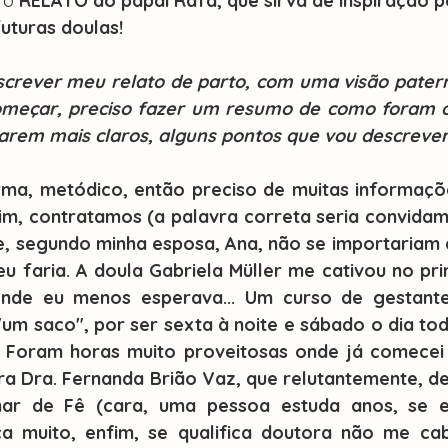
 o 
RELATO do papai Rafa, que sirva de inspiração p
futuras doulas!
escrever meu relato de parto, com uma visão patern
meçar, preciso fazer um resumo de como foram o
carem mais claros, alguns pontos que vou descrever
im, contratamos (a palavra correta seria convidam
, segundo minha esposa, Ana, não se importariam c
u faria. A doula Gabriela Müller me cativou no prim
nde eu menos esperava... Um curso de gestantes
"um saco", por ser sexta à noite e sábado o dia tod
. Foram horas muito proveitosas onde já comecei a
tra Dra. Fernanda Brião Vaz, que relutantemente, d
ar de Fê (cara, uma pessoa estuda anos, se es
ca muito, enfim, se qualifica doutora não me cabi