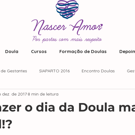
Doula
Cursos
Formação de Doulas
Depoim
 de Gestantes
SIAPARTO 2016
Encontro Doulas
Ges
e dez. de 2017
8 min de leitura
zer o dia da Doula m
l!?