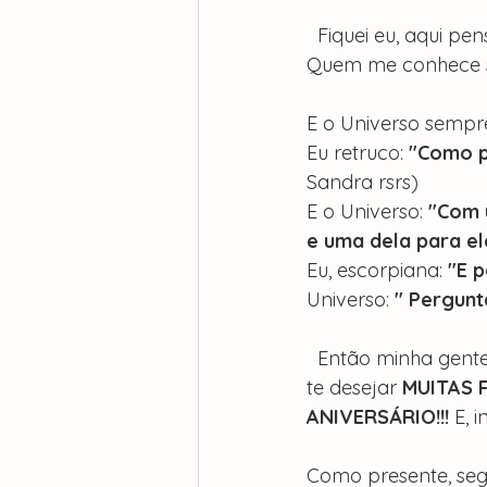
  Fiquei eu, aqui pe
Quem me conhece sa
E o Universo sempre
Eu retruco: 
"Como p
Sandra rsrs)
E o Universo: 
"Com 
e uma dela para el
Eu, escorpiana: 
"E p
Universo:
 " Pergunt
  Então minha gent
te desejar 
MUITAS F
ANIVERSÁRIO!!!
 E, 
Como presente, seg