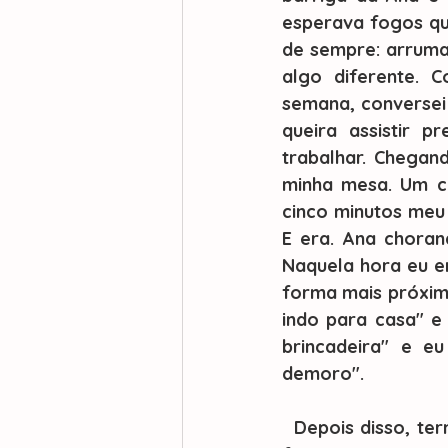
esperava fogos qu
de sempre: arrumar
algo diferente. 
semana, conversei 
queira assistir p
trabalhar. Chegan
minha mesa. Um c
cinco minutos meu 
E era. Ana choran
Naquela hora eu en
forma mais próxima
indo para casa" e 
brincadeira" e eu
demoro". 
  Depois disso, terminei algumas coisas, passei ao meu colega minhas pendências e 