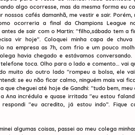
ando algo ocorresse, mas da mesma forma eu conf
 nossos cafés damanhã, me vestir e sair. Porém, na
Como ocorreria a final da Champions League na
antes de sair com o Martin: "filho,sábado tem a fi
recisa vir hoje". Coloquei minha capa de chuva e
do na empresa as 7h, com frio e um pouco molha
olega havia chegado e estávamos conversando. D
telefone toca. Olho para o lado e comento... vai qu
do muito do outro lado "rompeu a bolsa, ele vai 
tendi: se eu não ficar calmo, ninguém mais vai fica
 que cheguei até hoje de Gandhi: "tudo bem, meu a
a Ana incrédula e quase irritada "eu estou falando
 respondi "eu acredito, já estou indo”. Fique 