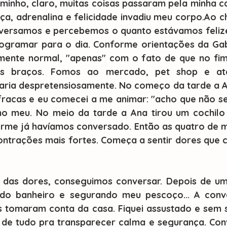
aminho, claro, muitas coisas passaram pela minha c
ça, adrenalina e felicidade invadiu meu corpo.Ao c
nversamos e percebemos o quanto estávamos felizes
ogramar para o dia. Conforme orientações da Gab
amente normal, "apenas" com o fato de que no fim 
os braços. Fomos ao mercado, pet shop e at
aria despretensiosamente. No começo da tarde a 
fracas e eu comecei a me animar: "acho que não será
no meu. No meio da tarde a Ana tirou um cochilo 
rme já havíamos conversado. Então as quatro de me
ntrações mais fortes. Começa a sentir dores que
do banheiro e segurando meu pescoço... A conve
 tomaram conta da casa. Fiquei assustado e sem sa
z de tudo pra transparecer calma e segurança. Con