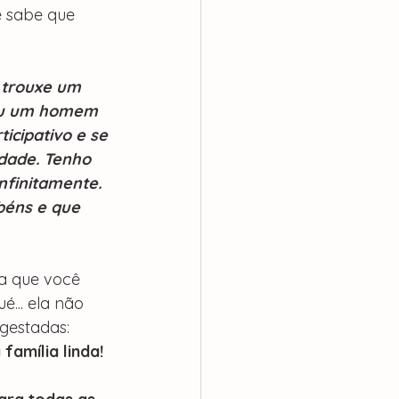
 sabe que 
 trouxe um 
lou um homem 
icipativo e se 
dade. Tenho 
nfinitamente. 
béns e que 
ia que você 
... ela não 
gestadas: 
amília linda!