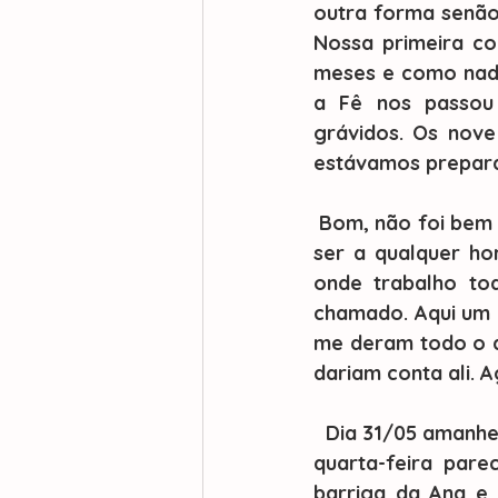
outra forma senão
Nossa primeira co
meses e como nada
a Fê nos passou 
grávidos. Os nove
estávamos preparad
 Bom, não foi bem assim. Estávamos numa semana que a chegada do Martin poderia 
ser a qualquer ho
onde trabalho to
chamado. Aqui um a
me deram todo o ap
dariam conta ali. 
  Dia 31/05 amanheceu chovendo muito. Já estava assim a semana toda, mas aquela 
quarta-feira pare
barriga da Ana e 