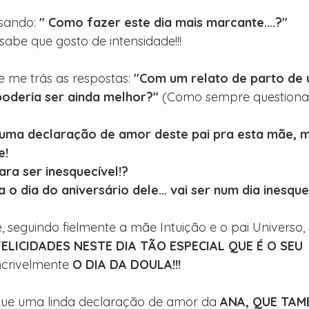
nsando:
 " Como fazer este dia mais marcante....?"
be que gosto de intensidade!!!
 me trás as respostas:
 "Com um relato de parto de u
oderia ser ainda melhor?" 
(Como sempre questiona
uma declaração de amor deste pai pra esta mãe, m
e!
ara ser inesquecível!?
a o dia do aniversário dele... vai ser num dia inesque
e, seguindo fielmente a mãe Intuição e o pai Universo, 
ELICIDADES NESTE DIA TÃO ESPECIAL QUE É O SEU 
incrivelmente 
O DIA DA DOULA!!!
ue uma linda declaração de amor da 
ANA, QUE TAM