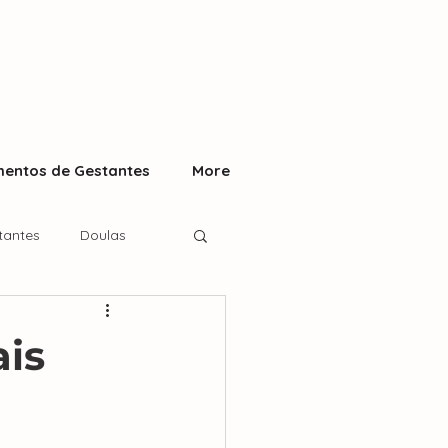
entos de Gestantes
More
tantes
Doulas
ais