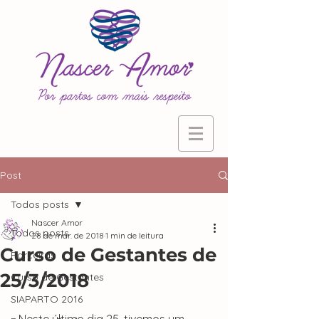
Post
Todos posts
Nascer Amor
Todos posts
28 de mar. de 2018
1 min de leitura
Curso de Gestantes de
Parceiras
25/3/2018
Curso de Gestantes
SIAPARTO 2016