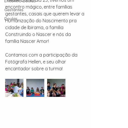
  Neste último dia 25, tivemos um 
Encontro Doulas
encontro mágico, entre famílias 
Gestantes
gestantes, casais que querem levar a 
Doulas
Humanização do Nascimento pra 
cidade de Ibirama, a família 
Construindo o Nascer e nós da 
família Nascer Amor!
Contamos com a participação da 
Fotógrafa Hellen, e seu olhar 
encantador sobre a turma!