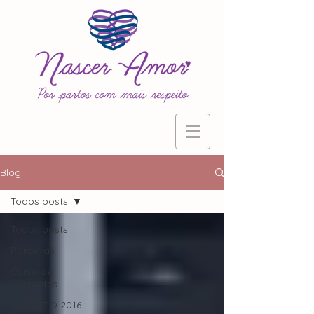
Blog
Todos posts
Todos posts
Parceiras
Curso de
Gestantes
SIAPARTO 2016